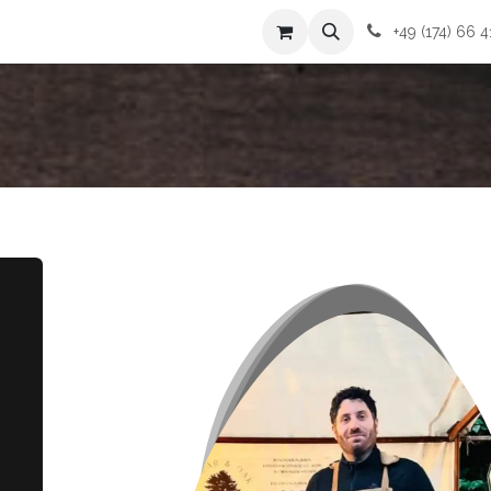
mich
Kontakt
AGBs
+49 (174) 66 4