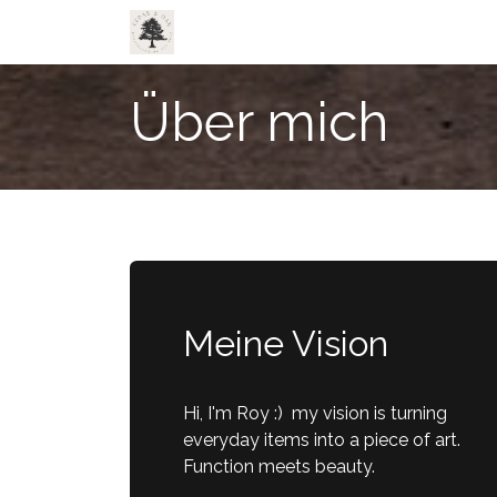
Zum Inhalt springen
Home
Shop
Leistungen
Über 
Über mich
Meine Vision
Hi, I'm Roy :) my vision is turning
everyday items into a piece of art.
Function meets beauty.