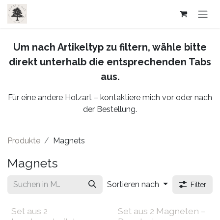
Zum Inhalt springen
Um nach Artikeltyp zu filtern, wähle bitte
direkt unterhalb die entsprechenden Tabs
aus.
Für eine andere Holzart – kontaktiere mich vor oder nach
der Bestellung.
Produkte
Magnets
Magnets
Sortieren nach
Filter
Set aus 2
Set aus 2 Magneten –