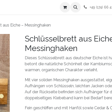
mich
Kontakt
AGBs
+49 (174) 66 4
tt aus Eiche – Messinghaken
Schlüsselbrett aus Eich
Messinghaken
Dieses Schlüsselbrett aus deutscher Eiche ist 
betont die natürliche Schönheit der Kambiumsch
warmen, organischen Charakter verleiht.
Mit vier soliden Messinghaken ausgestattet, eig
Aufhängen von Schlüsseln, leichten Jacken oder
Auf der Rückseite befinden sich Aufhänger für
doppelseitiges Klebeband kann bei Bedarf berei
Fein geschliffen und mit Hanföl sowie Cedar &