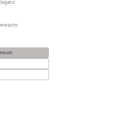
 Eleganz.
enenwachs
enkorb