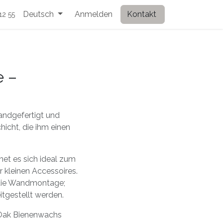
Deutsch
Anmelden
Kontakt
12 55
e –
handgefertigt und
icht, die ihm einen
net es sich ideal zum
 kleinen Accessoires.
 die Wandmontage;
tgestellt werden.
 Oak Bienenwachs