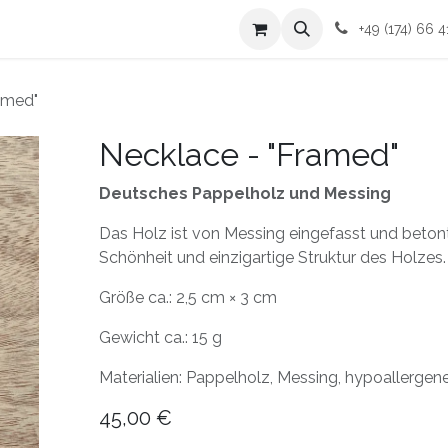
mich
Kontakt
AGBs
+49 (174) 66 4
amed"
Necklace - "Framed"
Deutsches Pappelholz und Messing
Das Holz ist von Messing eingefasst und betont
Schönheit und einzigartige Struktur des Holzes.
Größe ca.: 2,5 cm × 3 cm
Gewicht ca.: 15 g
Materialien: Pappelholz, Messing, hypoallergen
45,00
€