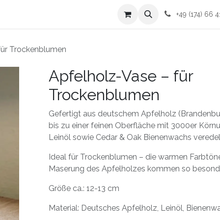
mich
Kontakt
AGBs
+49 (174) 66 4
für Trockenblumen
Apfelholz-Vase – für
Trockenblumen
Gefertigt aus deutschem Apfelholz (Brandenbu
bis zu einer feinen Oberfläche mit 3000er Körnu
Leinöl sowie Cedar & Oak Bienenwachs veredelt
Ideal für Trockenblumen – die warmen Farbtöne
Maserung des Apfelholzes kommen so besonde
Größe ca.: 12-13 cm
Material: Deutsches Apfelholz, Leinöl, Bienenw