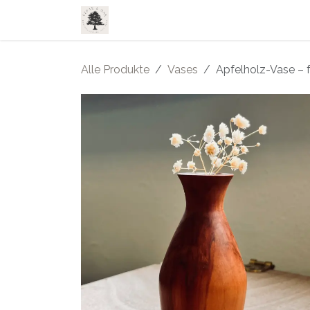
Zum Inhalt springen
Home
Shop
Leistungen
Über 
Alle Produkte
Vases
Apfelholz-Vase – 