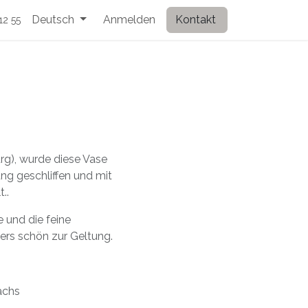
Deutsch
Anmelden
Kontakt
12 55
rg), wurde diese Vase
ng geschliffen und mit
..
 und die feine
rs schön zur Geltung.
achs